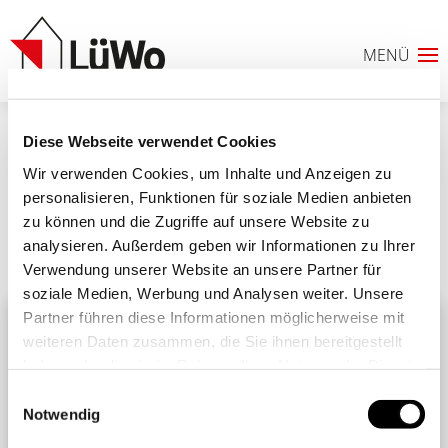
Diese Webseite verwendet Cookies
luewo-blogbeitrag-solarsolutions2
Wir verwenden Cookies, um Inhalte und Anzeigen zu
personalisieren, Funktionen für soziale Medien anbieten
zu können und die Zugriffe auf unsere Website zu
analysieren. Außerdem geben wir Informationen zu Ihrer
Ähnliche Beiträge
Alle Beiträge
Verwendung unserer Website an unsere Partner für
0
soziale Medien, Werbung und Analysen weiter. Unsere
Partner führen diese Informationen möglicherweise mit
ANFRAGELISTE
weiteren Daten zusammen, die Sie ihnen bereitgestellt
haben oder die sie im Rahmen Ihrer Nutzung der Dienste
gesammelt haben. Sie geben Einwilligung zu unseren
Einwilligungsauswahl
Cookies, wenn Sie unsere Webseite weiterhin nutzen.
Notwendig