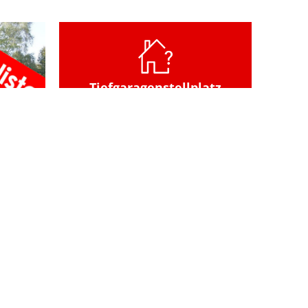
Tiefgaragenstellplatz
Machen Sie Schluss mit der
Parkplatzsuche! Steigen Sie
immer trocken ein und aus!