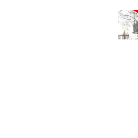
Garage a
Laubaner
ab 55 €