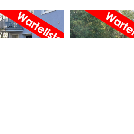
m Honsel
Garage Lüdenscheid Süd
 Weg 2
Hardenbergstraße 11
ab 43 €