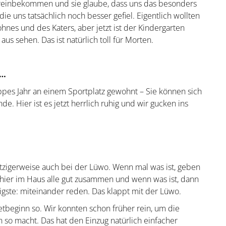
s reinbekommen und sie glaube, dass uns das besonders
e uns tatsächlich noch besser gefiel. Eigentlich wollten
es und des Katers, aber jetzt ist der Kindergarten
us sehen. Das ist natürlich toll für Morten.
 …
ppes Jahr an einem Sportplatz gewohnt – Sie können sich
e. Hier ist es jetzt herrlich ruhig und wir gucken ins
itzigerweise auch bei der Lüwo. Wenn mal was ist, geben
n hier im Haus alle gut zusammen und wenn was ist, dann
tigste: miteinander reden. Das klappt mit der Lüwo.
etbeginn so. Wir konnten schon früher rein, um die
 so macht. Das hat den Einzug natürlich einfacher