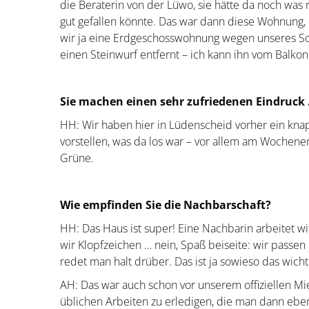
die Beraterin von der Lüwo, sie hätte da noch wa
gut gefallen könnte. Das war dann diese Wohnung, di
wir ja eine Erdgeschosswohnung wegen unseres Sohn
einen Steinwurf entfernt – ich kann ihn vom Balkon a
Sie machen einen sehr zufriedenen Eindruck
HH: Wir haben hier in Lüdenscheid vorher ein kna
vorstellen, was da los war – vor allem am Wochenend
Grüne.
Wie empfinden Sie die Nachbarschaft?
HH: Das Haus ist super! Eine Nachbarin arbeitet w
wir Klopfzeichen … nein, Spaß beiseite: wir passe
redet man halt drüber. Das ist ja sowieso das wich
AH: Das war auch schon vor unserem offiziellen Mi
üblichen Arbeiten zu erledigen, die man dann eben