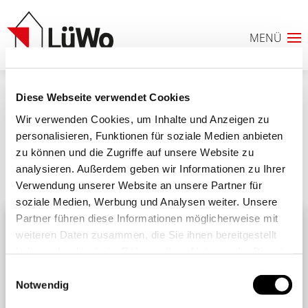
Diese Webseite verwendet Cookies
5
Wir verwenden Cookies, um Inhalte und Anzeigen zu
personalisieren, Funktionen für soziale Medien anbieten
zu können und die Zugriffe auf unsere Website zu
analysieren. Außerdem geben wir Informationen zu Ihrer
Ähnliche Beiträge
Alle Beiträge
Verwendung unserer Website an unsere Partner für
0
soziale Medien, Werbung und Analysen weiter. Unsere
Partner führen diese Informationen möglicherweise mit
ANFRAGELISTE
weiteren Daten zusammen, die Sie ihnen bereitgestellt
haben oder die sie im Rahmen Ihrer Nutzung der Dienste
gesammelt haben. Sie geben Einwilligung zu unseren
Einwilligungsauswahl
Cookies, wenn Sie unsere Webseite weiterhin nutzen.
Notwendig