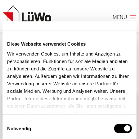
Diese Webseite verwendet Cookies
Babypause_MReiswich_BB
Wir verwenden Cookies, um Inhalte und Anzeigen zu
personalisieren, Funktionen für soziale Medien anbieten
zu können und die Zugriffe auf unsere Website zu
analysieren. Außerdem geben wir Informationen zu Ihrer
Ähnliche Beiträge
Alle Beiträge
Verwendung unserer Website an unsere Partner für
0
soziale Medien, Werbung und Analysen weiter. Unsere
Partner führen diese Informationen möglicherweise mit
ANFRAGELISTE
weiteren Daten zusammen, die Sie ihnen bereitgestellt
haben oder die sie im Rahmen Ihrer Nutzung der Dienste
gesammelt haben. Sie geben Einwilligung zu unseren
Einwilligungsauswahl
Cookies, wenn Sie unsere Webseite weiterhin nutzen.
Notwendig