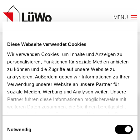
Diese Webseite verwendet Cookies
EAP-Beitragsbild02
Wir verwenden Cookies, um Inhalte und Anzeigen zu
personalisieren, Funktionen für soziale Medien anbieten
zu können und die Zugriffe auf unsere Website zu
analysieren. Außerdem geben wir Informationen zu Ihrer
Ähnliche Beiträge
Alle Beiträge
Verwendung unserer Website an unsere Partner für
0
soziale Medien, Werbung und Analysen weiter. Unsere
Partner führen diese Informationen möglicherweise mit
ANFRAGELISTE
weiteren Daten zusammen, die Sie ihnen bereitgestellt
haben oder die sie im Rahmen Ihrer Nutzung der Dienste
gesammelt haben. Sie geben Einwilligung zu unseren
Einwilligungsauswahl
Cookies, wenn Sie unsere Webseite weiterhin nutzen.
Notwendig