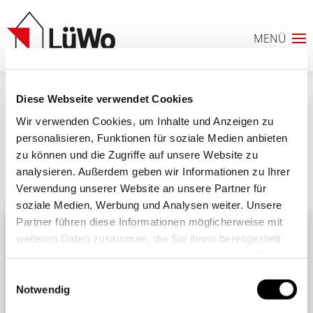
Diese Webseite verwendet Cookies
Eikermann
Wir verwenden Cookies, um Inhalte und Anzeigen zu
personalisieren, Funktionen für soziale Medien anbieten
zu können und die Zugriffe auf unsere Website zu
analysieren. Außerdem geben wir Informationen zu Ihrer
Ähnliche Beiträge
Alle Beiträge
Verwendung unserer Website an unsere Partner für
0
soziale Medien, Werbung und Analysen weiter. Unsere
Partner führen diese Informationen möglicherweise mit
ANFRAGELISTE
weiteren Daten zusammen, die Sie ihnen bereitgestellt
haben oder die sie im Rahmen Ihrer Nutzung der Dienste
gesammelt haben. Sie geben Einwilligung zu unseren
Einwilligungsauswahl
Cookies, wenn Sie unsere Webseite weiterhin nutzen.
Notwendig