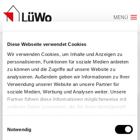
Diese Webseite verwendet Cookies
IMG_7748 (Groß)
Wir verwenden Cookies, um Inhalte und Anzeigen zu
personalisieren, Funktionen für soziale Medien anbieten
zu können und die Zugriffe auf unsere Website zu
analysieren. Außerdem geben wir Informationen zu Ihrer
Ähnliche Beiträge
Alle Beiträge
Verwendung unserer Website an unsere Partner für
0
soziale Medien, Werbung und Analysen weiter. Unsere
Partner führen diese Informationen möglicherweise mit
ANFRAGELISTE
weiteren Daten zusammen, die Sie ihnen bereitgestellt
haben oder die sie im Rahmen Ihrer Nutzung der Dienste
gesammelt haben. Sie geben Einwilligung zu unseren
Einwilligungsauswahl
Cookies, wenn Sie unsere Webseite weiterhin nutzen.
Notwendig