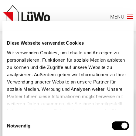
Diese Webseite verwendet Cookies
IMG_7763 (Groß)
Wir verwenden Cookies, um Inhalte und Anzeigen zu
personalisieren, Funktionen für soziale Medien anbieten
zu können und die Zugriffe auf unsere Website zu
analysieren. Außerdem geben wir Informationen zu Ihrer
Ähnliche Beiträge
Alle Beiträge
Verwendung unserer Website an unsere Partner für
0
soziale Medien, Werbung und Analysen weiter. Unsere
Partner führen diese Informationen möglicherweise mit
ANFRAGELISTE
weiteren Daten zusammen, die Sie ihnen bereitgestellt
haben oder die sie im Rahmen Ihrer Nutzung der Dienste
gesammelt haben. Sie geben Einwilligung zu unseren
Einwilligungsauswahl
Cookies, wenn Sie unsere Webseite weiterhin nutzen.
Notwendig