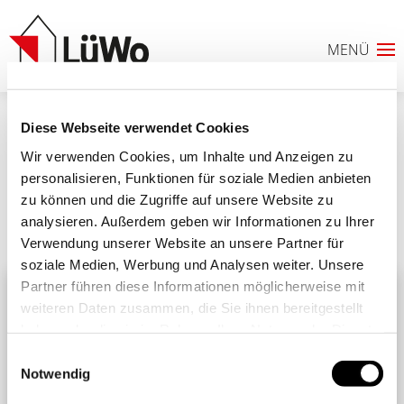
Diese Webseite verwendet Cookies
1631350691417
Wir verwenden Cookies, um Inhalte und Anzeigen zu
personalisieren, Funktionen für soziale Medien anbieten
zu können und die Zugriffe auf unsere Website zu
analysieren. Außerdem geben wir Informationen zu Ihrer
Ähnliche Beiträge
Alle Beiträge
Verwendung unserer Website an unsere Partner für
0
soziale Medien, Werbung und Analysen weiter. Unsere
Partner führen diese Informationen möglicherweise mit
ANFRAGELISTE
weiteren Daten zusammen, die Sie ihnen bereitgestellt
haben oder die sie im Rahmen Ihrer Nutzung der Dienste
gesammelt haben. Sie geben Einwilligung zu unseren
Einwilligungsauswahl
Cookies, wenn Sie unsere Webseite weiterhin nutzen.
Notwendig