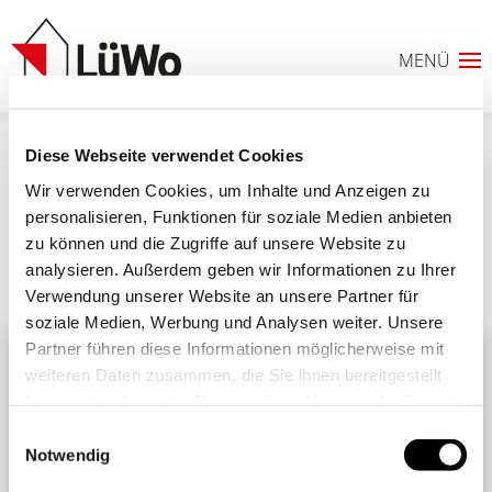
Diese Webseite verwendet Cookies
2
Wir verwenden Cookies, um Inhalte und Anzeigen zu
personalisieren, Funktionen für soziale Medien anbieten
zu können und die Zugriffe auf unsere Website zu
analysieren. Außerdem geben wir Informationen zu Ihrer
Ähnliche Beiträge
Alle Beiträge
Verwendung unserer Website an unsere Partner für
0
soziale Medien, Werbung und Analysen weiter. Unsere
Partner führen diese Informationen möglicherweise mit
ANFRAGELISTE
weiteren Daten zusammen, die Sie ihnen bereitgestellt
haben oder die sie im Rahmen Ihrer Nutzung der Dienste
gesammelt haben. Sie geben Einwilligung zu unseren
Einwilligungsauswahl
Cookies, wenn Sie unsere Webseite weiterhin nutzen.
Notwendig