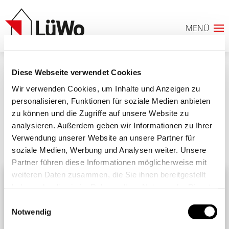
Diese Webseite verwendet Cookies
20210621 Preisgericht
_Preisverleihung 6
Wir verwenden Cookies, um Inhalte und Anzeigen zu
personalisieren, Funktionen für soziale Medien anbieten
zu können und die Zugriffe auf unsere Website zu
analysieren. Außerdem geben wir Informationen zu Ihrer
Verwendung unserer Website an unsere Partner für
Ähnliche Beiträge
0
Alle Beiträge
soziale Medien, Werbung und Analysen weiter. Unsere
Partner führen diese Informationen möglicherweise mit
ANFRAGELISTE
weiteren Daten zusammen, die Sie ihnen bereitgestellt
haben oder die sie im Rahmen Ihrer Nutzung der Dienste
gesammelt haben. Sie geben Einwilligung zu unseren
Einwilligungsauswahl
Cookies, wenn Sie unsere Webseite weiterhin nutzen.
Notwendig