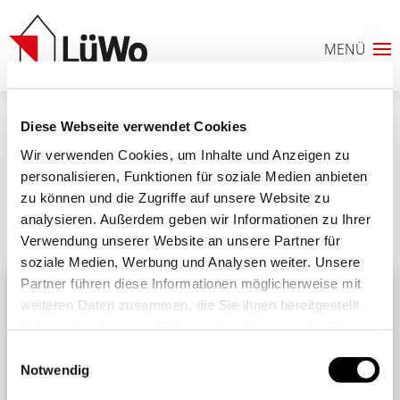
Diese Webseite verwendet Cookies
sdr
Wir verwenden Cookies, um Inhalte und Anzeigen zu
personalisieren, Funktionen für soziale Medien anbieten
zu können und die Zugriffe auf unsere Website zu
analysieren. Außerdem geben wir Informationen zu Ihrer
Ähnliche Beiträge
Alle Beiträge
Verwendung unserer Website an unsere Partner für
0
soziale Medien, Werbung und Analysen weiter. Unsere
Partner führen diese Informationen möglicherweise mit
ANFRAGELISTE
weiteren Daten zusammen, die Sie ihnen bereitgestellt
haben oder die sie im Rahmen Ihrer Nutzung der Dienste
gesammelt haben. Sie geben Einwilligung zu unseren
Einwilligungsauswahl
Cookies, wenn Sie unsere Webseite weiterhin nutzen.
Notwendig