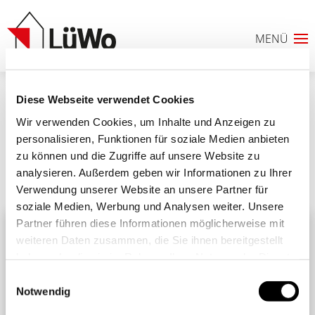
Diese Webseite verwendet Cookies
MalerBusenisu2026
Wir verwenden Cookies, um Inhalte und Anzeigen zu
personalisieren, Funktionen für soziale Medien anbieten
zu können und die Zugriffe auf unsere Website zu
analysieren. Außerdem geben wir Informationen zu Ihrer
Ähnliche Beiträge
Alle Beiträge
Verwendung unserer Website an unsere Partner für
0
soziale Medien, Werbung und Analysen weiter. Unsere
Partner führen diese Informationen möglicherweise mit
ANFRAGELISTE
weiteren Daten zusammen, die Sie ihnen bereitgestellt
haben oder die sie im Rahmen Ihrer Nutzung der Dienste
gesammelt haben. Sie geben Einwilligung zu unseren
Einwilligungsauswahl
Cookies, wenn Sie unsere Webseite weiterhin nutzen.
Notwendig