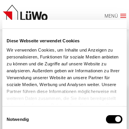
Diese Webseite verwendet Cookies
IMG_9679
Wir verwenden Cookies, um Inhalte und Anzeigen zu
personalisieren, Funktionen für soziale Medien anbieten
zu können und die Zugriffe auf unsere Website zu
analysieren. Außerdem geben wir Informationen zu Ihrer
Ähnliche Beiträge
Alle Beiträge
Verwendung unserer Website an unsere Partner für
0
soziale Medien, Werbung und Analysen weiter. Unsere
Partner führen diese Informationen möglicherweise mit
ANFRAGELISTE
weiteren Daten zusammen, die Sie ihnen bereitgestellt
haben oder die sie im Rahmen Ihrer Nutzung der Dienste
gesammelt haben. Sie geben Einwilligung zu unseren
Einwilligungsauswahl
Cookies, wenn Sie unsere Webseite weiterhin nutzen.
Notwendig