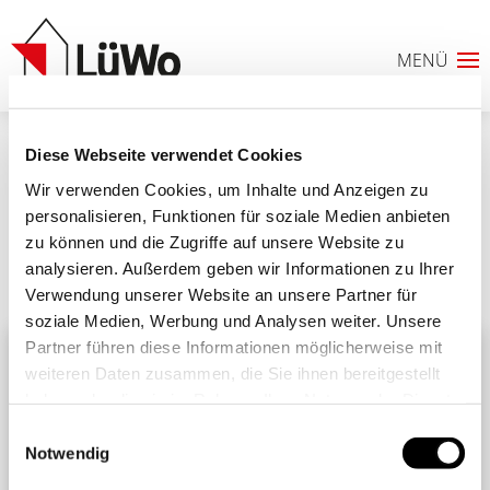
Diese Webseite verwendet Cookies
Sommer-heißeTage_Header
Wir verwenden Cookies, um Inhalte und Anzeigen zu
personalisieren, Funktionen für soziale Medien anbieten
zu können und die Zugriffe auf unsere Website zu
analysieren. Außerdem geben wir Informationen zu Ihrer
Ähnliche Beiträge
Alle Beiträge
Verwendung unserer Website an unsere Partner für
0
soziale Medien, Werbung und Analysen weiter. Unsere
Partner führen diese Informationen möglicherweise mit
ANFRAGELISTE
weiteren Daten zusammen, die Sie ihnen bereitgestellt
haben oder die sie im Rahmen Ihrer Nutzung der Dienste
gesammelt haben. Sie geben Einwilligung zu unseren
Einwilligungsauswahl
Cookies, wenn Sie unsere Webseite weiterhin nutzen.
Notwendig