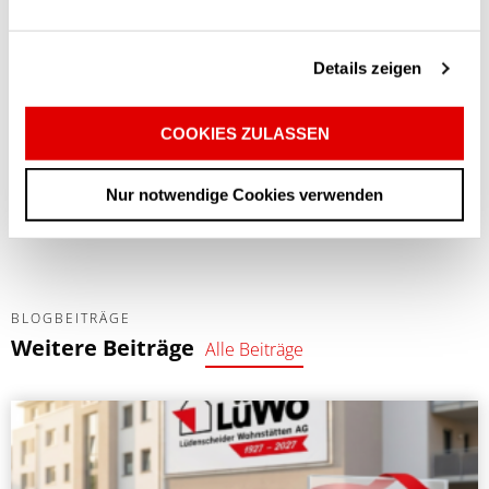
Sie sind herzlich eingeladen, sich von den Räumlichkeiten
der 1,5 Zimmer-Apartments sowie der gelebten Herzlichkeit
Details zeigen
selber zu überzeugen.
COOKIES ZULASSEN
Erscheinen Sie gerne zahlreich, wir freuen uns auf Sie!
Anmeldung unter Tel.: 0162 / 69 36 480
Nur notwendige Cookies verwenden
BLOGBEITRÄGE
Weitere Beiträge
Alle Beiträge