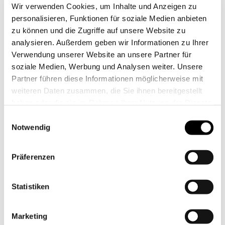
0
Wir verwenden Cookies, um Inhalte und Anzeigen zu
personalisieren, Funktionen für soziale Medien anbieten
ANFRAGELISTE
zu können und die Zugriffe auf unsere Website zu
analysieren. Außerdem geben wir Informationen zu Ihrer
Verwendung unserer Website an unsere Partner für
soziale Medien, Werbung und Analysen weiter. Unsere
Partner führen diese Informationen möglicherweise mit
weiteren Daten zusammen, die Sie ihnen bereitgestellt
haben oder die sie im Rahmen Ihrer Nutzung der Dienste
gesammelt haben. Sie geben Einwilligung zu unseren
Einwilligungsauswahl
Cookies, wenn Sie unsere Webseite weiterhin nutzen.
Notwendig
Präferenzen
Statistiken
Am 07.10.2025 veranstalten wir einen Tag der offenen Tür
im Bereich des Demenz-Wohnens im Haus Anderland,
Marketing
Philipstraße 44b in Lüdenscheid.