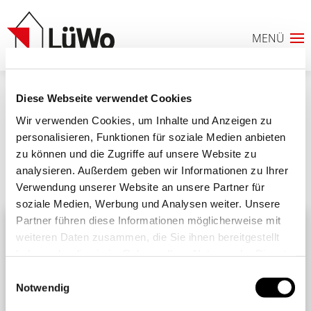
Diese Webseite verwendet Cookies
3 (Groß)
Wir verwenden Cookies, um Inhalte und Anzeigen zu
personalisieren, Funktionen für soziale Medien anbieten
zu können und die Zugriffe auf unsere Website zu
analysieren. Außerdem geben wir Informationen zu Ihrer
Ähnliche Beiträge
Alle Beiträge
Verwendung unserer Website an unsere Partner für
0
soziale Medien, Werbung und Analysen weiter. Unsere
Partner führen diese Informationen möglicherweise mit
ANFRAGELISTE
weiteren Daten zusammen, die Sie ihnen bereitgestellt
haben oder die sie im Rahmen Ihrer Nutzung der Dienste
gesammelt haben. Sie geben Einwilligung zu unseren
Einwilligungsauswahl
Cookies, wenn Sie unsere Webseite weiterhin nutzen.
Notwendig