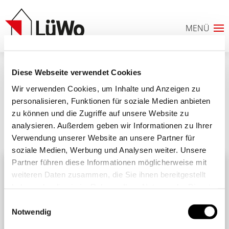
Diese Webseite verwendet Cookies
IMG_20211125_142643
Wir verwenden Cookies, um Inhalte und Anzeigen zu
personalisieren, Funktionen für soziale Medien anbieten
zu können und die Zugriffe auf unsere Website zu
analysieren. Außerdem geben wir Informationen zu Ihrer
Ähnliche Beiträge
Alle Beiträge
Verwendung unserer Website an unsere Partner für
0
soziale Medien, Werbung und Analysen weiter. Unsere
Partner führen diese Informationen möglicherweise mit
ANFRAGELISTE
weiteren Daten zusammen, die Sie ihnen bereitgestellt
haben oder die sie im Rahmen Ihrer Nutzung der Dienste
gesammelt haben. Sie geben Einwilligung zu unseren
Einwilligungsauswahl
Cookies, wenn Sie unsere Webseite weiterhin nutzen.
Notwendig