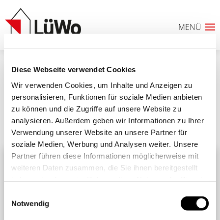
Diese Webseite verwendet Cookies
erfolgsgeschichten_familie_hallmann_2
Wir verwenden Cookies, um Inhalte und Anzeigen zu
personalisieren, Funktionen für soziale Medien anbieten
zu können und die Zugriffe auf unsere Website zu
analysieren. Außerdem geben wir Informationen zu Ihrer
Ähnliche Beiträge
Alle Beiträge
Verwendung unserer Website an unsere Partner für
0
soziale Medien, Werbung und Analysen weiter. Unsere
Partner führen diese Informationen möglicherweise mit
ANFRAGELISTE
weiteren Daten zusammen, die Sie ihnen bereitgestellt
haben oder die sie im Rahmen Ihrer Nutzung der Dienste
gesammelt haben. Sie geben Einwilligung zu unseren
Einwilligungsauswahl
Cookies, wenn Sie unsere Webseite weiterhin nutzen.
Notwendig