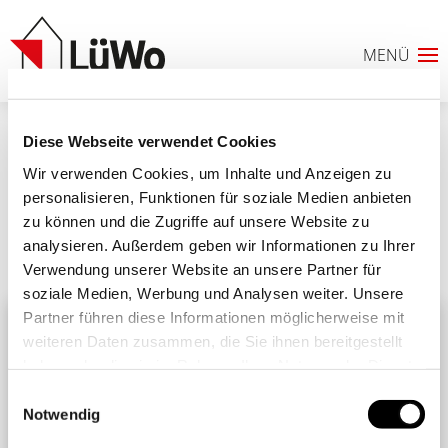
Diese Webseite verwendet Cookies
erfolgsgeschichten_senioren_header
Wir verwenden Cookies, um Inhalte und Anzeigen zu
personalisieren, Funktionen für soziale Medien anbieten
zu können und die Zugriffe auf unsere Website zu
analysieren. Außerdem geben wir Informationen zu Ihrer
Ähnliche Beiträge
Alle Beiträge
Verwendung unserer Website an unsere Partner für
0
soziale Medien, Werbung und Analysen weiter. Unsere
Partner führen diese Informationen möglicherweise mit
ANFRAGELISTE
weiteren Daten zusammen, die Sie ihnen bereitgestellt
haben oder die sie im Rahmen Ihrer Nutzung der Dienste
gesammelt haben. Sie geben Einwilligung zu unseren
Einwilligungsauswahl
Cookies, wenn Sie unsere Webseite weiterhin nutzen.
Notwendig