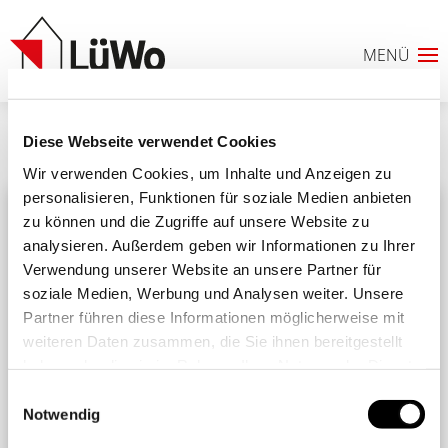
SERVICE
SERVICE ONLINE
Diese Webseite verwendet Cookies
MVG
Wir verwenden Cookies, um Inhalte und Anzeigen zu
personalisieren, Funktionen für soziale Medien anbieten
zu können und die Zugriffe auf unsere Website zu
analysieren. Außerdem geben wir Informationen zu Ihrer
Verwendung unserer Website an unsere Partner für
0
soziale Medien, Werbung und Analysen weiter. Unsere
Partner führen diese Informationen möglicherweise mit
ANFRAGELISTE
weiteren Daten zusammen, die Sie ihnen bereitgestellt
haben oder die sie im Rahmen Ihrer Nutzung der Dienste
gesammelt haben. Sie geben Einwilligung zu unseren
Einwilligungsauswahl
Fahrpläne MVG
Cookies, wenn Sie unsere Webseite weiterhin nutzen.
Notwendig
Busfahrplan nicht zur Hand? Sie müssen mal schnell