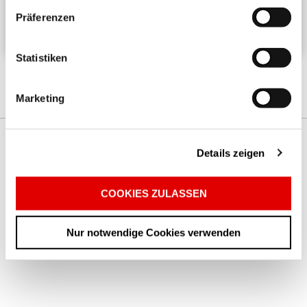
von „A nach B“? Als kleinen Extraservice für Sie
Präferenzen
finden sie hier ...
Statistiken
Marketing
© 2025 LÜDENSCHEIDER WOHNSTÄTTEN AG
Details zeigen
STARTSEITE
IMPRESSUM
DATENSCHUTZ
COOKIES ZULASSEN
Nur notwendige Cookies verwenden