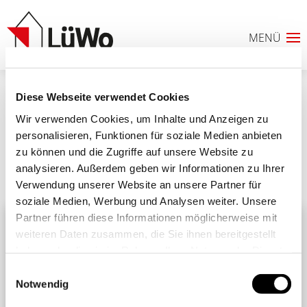
Diese Webseite verwendet Cookies
02
Wir verwenden Cookies, um Inhalte und Anzeigen zu
personalisieren, Funktionen für soziale Medien anbieten
zu können und die Zugriffe auf unsere Website zu
analysieren. Außerdem geben wir Informationen zu Ihrer
Ähnliche Beiträge
Alle Beiträge
Verwendung unserer Website an unsere Partner für
0
soziale Medien, Werbung und Analysen weiter. Unsere
Partner führen diese Informationen möglicherweise mit
ANFRAGELISTE
weiteren Daten zusammen, die Sie ihnen bereitgestellt
haben oder die sie im Rahmen Ihrer Nutzung der Dienste
gesammelt haben. Sie geben Einwilligung zu unseren
Einwilligungsauswahl
Cookies, wenn Sie unsere Webseite weiterhin nutzen.
Notwendig