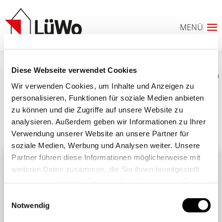
Diese Webseite verwendet Cookies
0C4428E84A14490381DDDA553E903C5D
Wir verwenden Cookies, um Inhalte und Anzeigen zu
personalisieren, Funktionen für soziale Medien anbieten
zu können und die Zugriffe auf unsere Website zu
analysieren. Außerdem geben wir Informationen zu Ihrer
Ähnliche Beiträge
Alle Beiträge
Verwendung unserer Website an unsere Partner für
0
soziale Medien, Werbung und Analysen weiter. Unsere
Partner führen diese Informationen möglicherweise mit
ANFRAGELISTE
weiteren Daten zusammen, die Sie ihnen bereitgestellt
haben oder die sie im Rahmen Ihrer Nutzung der Dienste
gesammelt haben. Sie geben Einwilligung zu unseren
Einwilligungsauswahl
Cookies, wenn Sie unsere Webseite weiterhin nutzen.
Notwendig