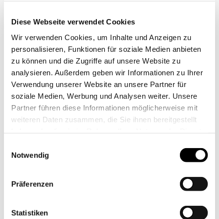
0
Diese Webseite verwendet Cookies
Wir verwenden Cookies, um Inhalte und Anzeigen zu
ANFRAGELISTE
personalisieren, Funktionen für soziale Medien anbieten
zu können und die Zugriffe auf unsere Website zu
analysieren. Außerdem geben wir Informationen zu Ihrer
Verwendung unserer Website an unsere Partner für
soziale Medien, Werbung und Analysen weiter. Unsere
Partner führen diese Informationen möglicherweise mit
weiteren Daten zusammen, die Sie ihnen bereitgestellt
haben oder die sie im Rahmen Ihrer Nutzung der Dienste
gesammelt haben. Sie geben Einwilligung zu unseren
Einwilligungsauswahl
Cookies, wenn Sie unsere Webseite weiterhin nutzen.
Notwendig
Ein besonderes Treffen der Arbeitsgemeinschaft der
Präferenzen
Wohnungsunternehmen im Märkischen Kreis – Südkreis am
12. November in den Räumlichkeiten der LüWo in
Lüdenscheid.
Statistiken