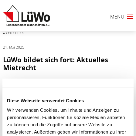
AKTUELLES
21. Mai 2025
LüWo bildet sich fort: Aktuelles
Mietrecht
Herr Baba hat an der Veranstaltungsreihe „Aktuelles
Mietrecht“ des VdW Rheinland Westfalen teilgenommen.
Diese Webseite verwendet Cookies
In der Veranstaltung wurden aktuelle mietrechtsspezifische
Wir verwenden Cookies, um Inhalte und Anzeigen zu
Themen behandelt. Zu Beginn wurde über den Stand der
personalisieren, Funktionen für soziale Medien anbieten
Koalitionsverhandlungen sowie über gesetzliche
0
zu können und die Zugriffe auf unsere Website zu
Neuerungen im Mietrecht informiert, insbesondere zur
ANFRAGELISTE
analysieren. Außerdem geben wir Informationen zu Ihrer
Mietpreisbremse.