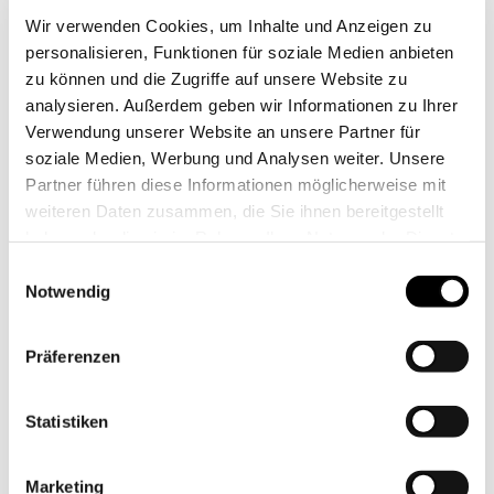
0
Wir verwenden Cookies, um Inhalte und Anzeigen zu
personalisieren, Funktionen für soziale Medien anbieten
ANFRAGELISTE
zu können und die Zugriffe auf unsere Website zu
analysieren. Außerdem geben wir Informationen zu Ihrer
Verwendung unserer Website an unsere Partner für
soziale Medien, Werbung und Analysen weiter. Unsere
Partner führen diese Informationen möglicherweise mit
weiteren Daten zusammen, die Sie ihnen bereitgestellt
haben oder die sie im Rahmen Ihrer Nutzung der Dienste
gesammelt haben. Sie geben Einwilligung zu unseren
Einwilligungsauswahl
Zahlreiche Besucherinnen und Besucher informierten sich
Cookies, wenn Sie unsere Webseite weiterhin nutzen.
Notwendig
am 7. Oktober in der Demenz-WG „Anderland“ über Pflege-
und Wohnangebote für Seniorinnen und Senioren.
Präferenzen
Gemeinsam mit den Johannitern konnten authentische
Einblicke in das Leben innerhalb der Wohngemeinschaft
Statistiken
geben und über freie Wohnungen sowie das Konzept
„Wohnen mit Service“ informieren werden.
Marketing
Auch Vertreter regionaler Institutionen nutzten die