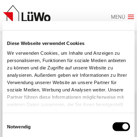
Diese Webseite verwendet Cookies
Seniorengerechter Badumbau
Wir verwenden Cookies, um Inhalte und Anzeigen zu
personalisieren, Funktionen für soziale Medien anbieten
zu können und die Zugriffe auf unsere Website zu
analysieren. Außerdem geben wir Informationen zu Ihrer
Ähnliche Beiträge
Alle Beiträge
Verwendung unserer Website an unsere Partner für
0
soziale Medien, Werbung und Analysen weiter. Unsere
Partner führen diese Informationen möglicherweise mit
ANFRAGELISTE
weiteren Daten zusammen, die Sie ihnen bereitgestellt
haben oder die sie im Rahmen Ihrer Nutzung der Dienste
gesammelt haben. Sie geben Einwilligung zu unseren
Einwilligungsauswahl
Cookies, wenn Sie unsere Webseite weiterhin nutzen.
Notwendig