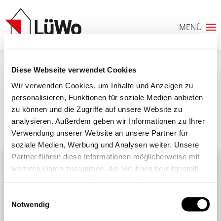
Diese Webseite verwendet Cookies
Schadensmeldung
Wir verwenden Cookies, um Inhalte und Anzeigen zu
personalisieren, Funktionen für soziale Medien anbieten
zu können und die Zugriffe auf unsere Website zu
analysieren. Außerdem geben wir Informationen zu Ihrer
Ähnliche Beiträge
Alle Beiträge
Verwendung unserer Website an unsere Partner für
0
soziale Medien, Werbung und Analysen weiter. Unsere
Partner führen diese Informationen möglicherweise mit
ANFRAGELISTE
weiteren Daten zusammen, die Sie ihnen bereitgestellt
haben oder die sie im Rahmen Ihrer Nutzung der Dienste
gesammelt haben. Sie geben Einwilligung zu unseren
Einwilligungsauswahl
Cookies, wenn Sie unsere Webseite weiterhin nutzen.
Notwendig