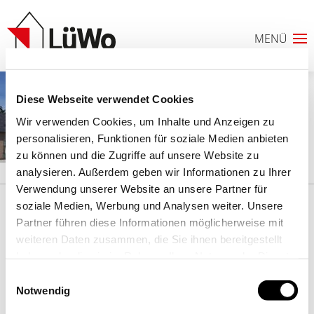
Diese Webseite verwendet Cookies
Wir verwenden Cookies, um Inhalte und Anzeigen zu
personalisieren, Funktionen für soziale Medien anbieten
zu können und die Zugriffe auf unsere Website zu
analysieren. Außerdem geben wir Informationen zu Ihrer
Verwendung unserer Website an unsere Partner für
0
soziale Medien, Werbung und Analysen weiter. Unsere
© 2025 LÜDENSCHEIDER WOHNSTÄTTEN AG
Partner führen diese Informationen möglicherweise mit
ANFRAGELISTE
STARTSEITE
IMPRESSUM
DATENSCHUTZ
weiteren Daten zusammen, die Sie ihnen bereitgestellt
haben oder die sie im Rahmen Ihrer Nutzung der Dienste
gesammelt haben. Sie geben Einwilligung zu unseren
Einwilligungsauswahl
Cookies, wenn Sie unsere Webseite weiterhin nutzen.
Notwendig