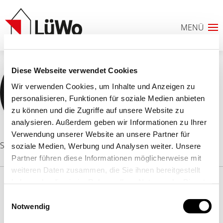
Diese Webseite verwendet Cookies
Wir verwenden Cookies, um Inhalte und Anzeigen zu
personalisieren, Funktionen für soziale Medien anbieten
zu können und die Zugriffe auf unsere Website zu
analysieren. Außerdem geben wir Informationen zu Ihrer
Verwendung unserer Website an unsere Partner für
0
Stefan Silz
soziale Medien, Werbung und Analysen weiter. Unsere
Partner führen diese Informationen möglicherweise mit
ANFRAGELISTE
weiteren Daten zusammen, die Sie ihnen bereitgestellt
haben oder die sie im Rahmen Ihrer Nutzung der Dienste
© 2025 LÜDENSCHEIDER WOHNSTÄTTEN AG
gesammelt haben. Sie geben Einwilligung zu unseren
Einwilligungsauswahl
STARTSEITE
IMPRESSUM
DATENSCHUTZ
Cookies, wenn Sie unsere Webseite weiterhin nutzen.
Notwendig